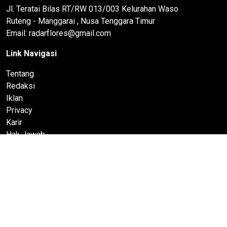
Jl. Teratai Bilas RT/RW 013/003 Kelurahan Waso
Ruteng - Manggarai , Nusa Tenggara Timur
Email: radarflores@gmail.com
Link Navigasi
Tentang
Redaksi
Iklan
Privacy
Karir
Hak Jawab
Pedoman Media Siber
© 2022 RadarFlores.com All rights reserved
Bagian dari PT Timurise Jaringan Mediatama | Media Berita
Nasional & Daerah.