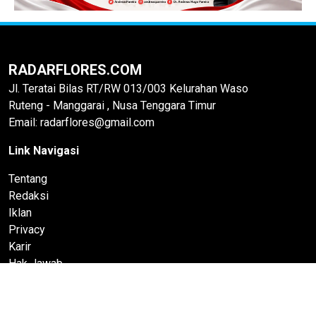
RADARFLORES.COM
Jl. Teratai Bilas RT/RW 013/003 Kelurahan Waso
Ruteng - Manggarai , Nusa Tenggara Timur
Email: radarflores@gmail.com
Link Navigasi
Tentang
Redaksi
Iklan
Privacy
Karir
Hak Jawab
Pedoman Media Siber