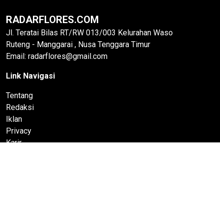
RADARFLORES.COM
Jl. Teratai Bilas RT/RW 013/003 Kelurahan Waso
Ruteng - Manggarai , Nusa Tenggara Timur
Email: radarflores@gmail.com
Link Navigasi
Tentang
Redaksi
Iklan
Privacy
Karir
Hak Jawab
Pedoman Media Siber
© 2022 RadarFlores.com All rights reserved
Bagian dari PT Timurise Jaringan Mediatama | Media Berita